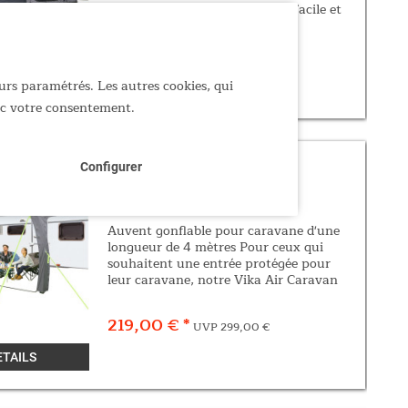
Technology - un montage très facile et
un confort maximal ! L'auvent offre à
un fourgon ou à un monospace avec une
449,00 € *
UVP 499,00 €
porte...
urs paramétrés. Les autres cookies, qui
ETAILS
vec votre consentement.
Configurer
Auvent Vika Air Caravan 400
Auvent gonflable pour caravane d'une
longueur de 4 mètres Pour ceux qui
souhaitent une entrée protégée pour
leur caravane, notre Vika Air Caravan
400 est exactement ce qu'il leur faut !
Grâce à la Skandika Air-Rise Technology,
219,00 € *
UVP 299,00 €
cet auvent...
ETAILS