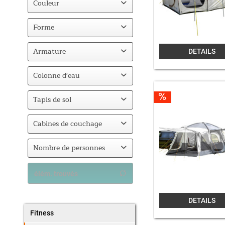
Couleur
de
54,95 €
à
449,00 €
Beige
Forme
Auvent de bus
Armature
DETAILS
Fibre de verre
Colonne d'eau
5000
Tapis de sol
Tapis de sol cousu
Cabines de couchage
1
Nombre de personnes
2-3
élém. trouvés
DETAILS
Fitness