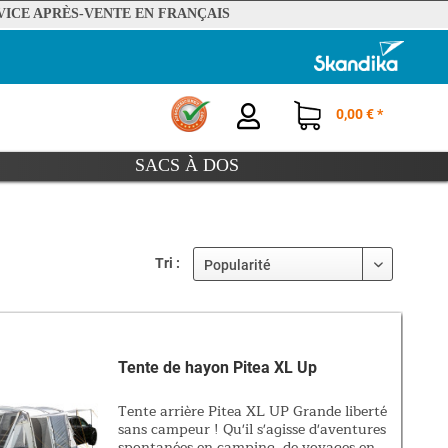
VICE APRÈS-VENTE EN FRANÇAIS
0,00 € *
SACS À DOS
Tri :
Tente de hayon Pitea XL Up
Tente arrière Pitea XL UP Grande liberté
sans campeur ! Qu'il s'agisse d'aventures
spontanées en camping, de voyages en