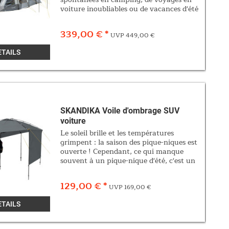
voiture inoubliables ou de vacances d'été
dans la nature : avec les auvents de
voiture Pitea de Skandika, chaque...
339,00 € *
UVP 449,00 €
ETAILS
SKANDIKA Voile d'ombrage SUV
voiture
Le soleil brille et les températures
grimpent : la saison des pique-niques est
ouverte ! Cependant, ce qui manque
souvent à un pique-nique d'été, c'est un
endroit ombragé où s'attarder. Avec le
voile d'ombrage pour SUV Skandika, le...
129,00 € *
UVP 169,00 €
ETAILS