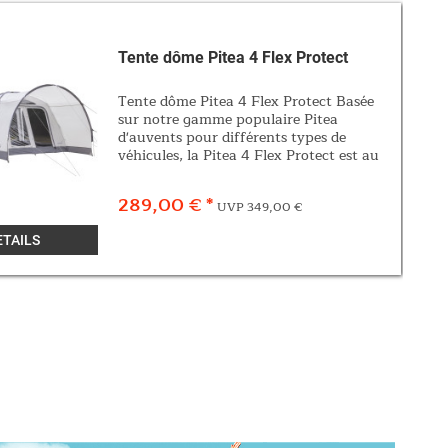
Tente dôme Pitea 4 Flex Protect
Tente dôme Pitea 4 Flex Protect Basée
sur notre gamme populaire Pitea
d'auvents pour différents types de
véhicules, la Pitea 4 Flex Protect est au
cœur d'un nouveau système modulaire
innovant. Elle offre une flexibilité
289,00 € *
UVP 349,00 €
maximale et...
ETAILS