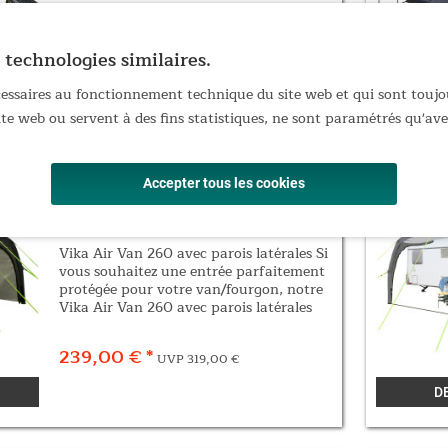
camping-cars et fourgons équipés d'une
porte coulissante latérale. Grâce à son
passage pratique, l'auvent se raccorde
 technologies similaires.
249,00 € *
UVP 279,00 €
directement...
écessaires au fonctionnement technique du site web et qui sont toujo
D
site web ou servent à des fins statistiques, ne sont paramétrés qu'a
Accepter tous les cookies
Auvent Vika Air Van 260 avec parois
latérales
Vika Air Van 260 avec parois latérales Si
vous souhaitez une entrée parfaitement
protégée pour votre van/fourgon, notre
Vika Air Van 260 avec parois latérales
est fait pour vous ! Grâce à la Skandika
Air-Rise Technology , l'astucieux...
239,00 € *
UVP 319,00 €
D