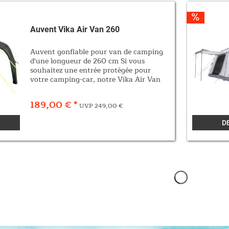
Auvent Vika Air Van 260
Auvent gonflable pour van de camping
d'une longueur de 260 cm Si vous
souhaitez une entrée protégée pour
votre camping-car, notre Vika Air Van
260 est fait pour vous ! Grâce à la
Skandika Air-Rise Technology, cet
189,00 € *
UVP 249,00 €
auvent astucieux se...
D