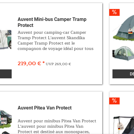
Auvent Mini-bus Camper Tramp
Protect
Auvent pour camping-car Camper
Tramp Protect L'auvent Skandika
Camper Tramp Protect est le
compagnon de voyage idéal pour tous
les aventuriers qui voyagent en
monospace, camping-car ou fourgon
219,00 € *
UVP 269,00 €
équipé d'une porte coulissante latérale.
Cet...
D
Auvent Pitea Van Protect
Auvent pour minibus Pitea Van Protect
L'auvent pour minibus Pitea Van
Protect est destiné aux monospaces,