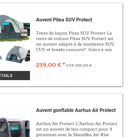
Auvent Pitea SUV Protect
Tente de hayon Pitea SUV Protect La
tente de voiture Pitea SUV Protect est
un auvent adapté à de nombreux SUV,
CUV et breaks courants*. Grâce à son
passage pratique, la tente se fixe
directement au hayon de la voiture et
239,00 € *
UVP 299,00 €
agrandit ainsi...
ETAILS
Auvent gonflable Aarhus Air Protect
Aarhus Air Protect L'Aarhus Air Protect
est un auvent de bus compact pour 4
personnes avec la Skandika Air-Rise