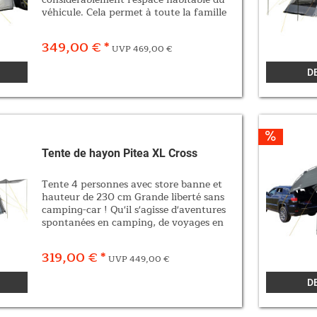
véhicule. Cela permet à toute la famille
de s'étaler confortablement en vacances.
Vous voulez prendre votre bus pour une
349,00 € *
UVP 469,00 €
excursion...
D
Tente de hayon Pitea XL Cross
Tente 4 personnes avec store banne et
hauteur de 230 cm Grande liberté sans
camping-car ! Qu'il s'agisse d'aventures
spontanées en camping, de voyages en
voiture inoubliables ou de vacances d'été
dans la nature : avec les auvents de...
319,00 € *
UVP 449,00 €
D