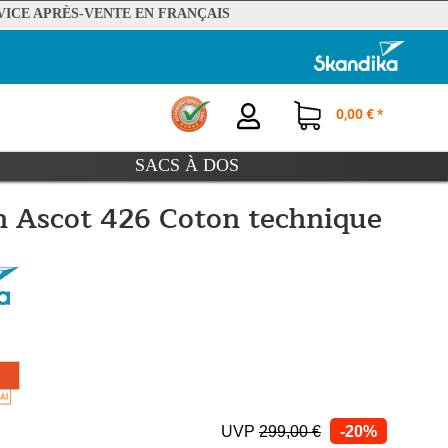
VICE APRÈS-VENTE EN FRANÇAIS
0,00 € *
SACS À DOS
n Ascot 426 Coton technique
UVP
299,00 €
-20%