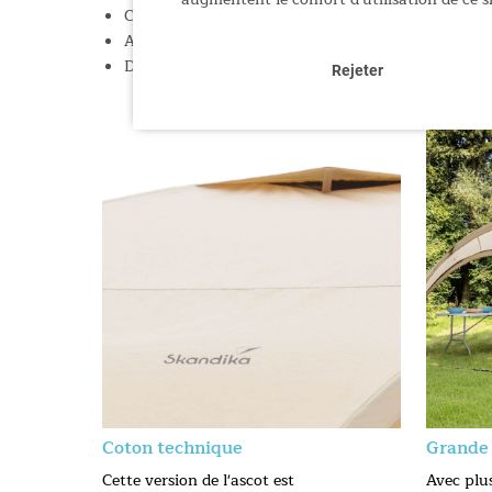
Cordes de fixation réfléchissantes avec tendeurs 
Avec crochet de suspension pour lampe, pochettes 
Dimensions : 426 × 426 × 230 cm / Poids : 19,5 kg /
Rejeter
Coton technique
Grande 
Cette version de l'ascot est
Avec plus