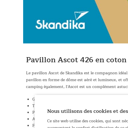
Pavillon Ascot 426 en coton
Le pavillon Ascot de Skandika est le compagnon idéal p
pavillon en forme de dôme est aéré et lumineux, et off
camping également, l'Ascot est un complément astucie
Grande tonnelle en coton technique innovant, idéa
Tissu en coton technique résistant à la déchirure
Nous utilisons des cookies et des
Plus de 18 m² de surface utile, avec une hauteur 
Armature en acier robuste avec système d'emboîta
Ce site web utilise des cookies, qui sont n
Fixation par chevauchement sécurisée grâce à des f
augmentent le confort d'utilisation de ce 