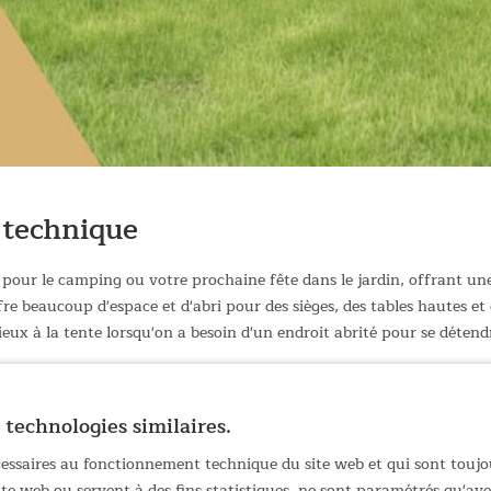
 technique
our le camping ou votre prochaine fête dans le jardin, offrant une pr
re beaucoup d'espace et d'abri pour des sièges, des tables hautes e
ux à la tente lorsqu'on a besoin d'un endroit abrité pour se détend
le pour le camping et le jardin
 et durable, avec une colonne d'eau de 3 000 mm
 technologies similaires.
totale de 230 cm et une hauteur de passage de 190 cm
ge pratique et ancrage au sol
écessaires au fonctionnement technique du site web et qui sont toujo
ermetures à clic et des bandes Velcro résistantes
site web ou servent à des fins statistiques, ne sont paramétrés qu'a