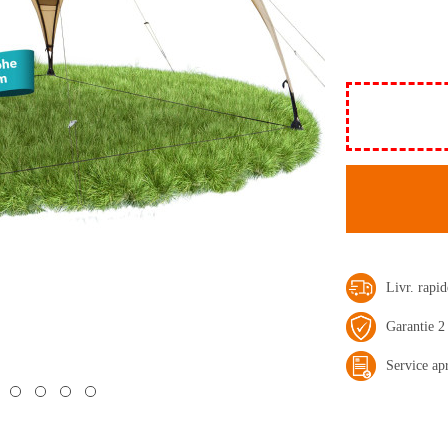
Livr. rap
Garantie 2
Service ap