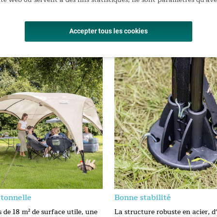
en aluminium de haute qualité
de rangement et sac de transport assorti
 Dimensions une fois plié : 106 × 29 × 27 cm
Accepter tous les cookies
tonnelle
Bonne stabilité
 de 18 m² de surface utile, une
La structure robuste en acier, d