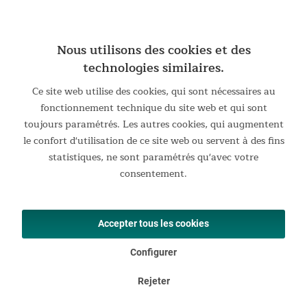
Le matériau résistant est agréable sur la peau et
merveilleusement facile à entretenir - il suffit de l'essuyer
rapidement avec un chiffon mouillé et le tour est joué ! Le
Nous utilisons des cookies et des
châssis robuste en tube d'acier garantit une bonne stabilité et
technologies similaires.
offre une assise sûre aux utilisateurs pesant jusqu'à 136 kg.
Ce site web utilise des cookies, qui sont nécessaires au
fonctionnement technique du site web et qui sont
toujours paramétrés. Les autres cookies, qui augmentent
le confort d'utilisation de ce site web ou servent à des fins
statistiques, ne sont paramétrés qu'avec votre
consentement.
Accepter tous les cookies
Configurer
Rejeter