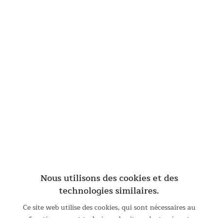
Chaise de plage Skandika Beach pliante
Chaise de camping Beach Le soleil brille et les températures
grimpent. Allez, c'est parti pour la plage ! Notre chaise de
camping Skandika Beach est la solution idéale pour tous ceux
qui n'ont pas envie de s'allonger sur des serviettes...
À partir de 49,95 € *
UVP 89,95 €
DETAILS
Nous utilisons des cookies et des
technologies similaires.
Ce site web utilise des cookies, qui sont nécessaires au