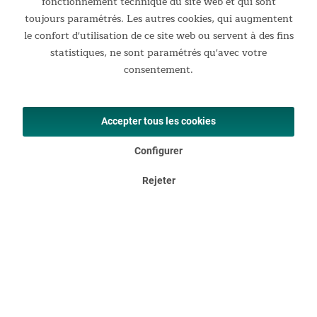
fonctionnement technique du site web et qui sont
toujours paramétrés. Les autres cookies, qui augmentent
le confort d'utilisation de ce site web ou servent à des fins
statistiques, ne sont paramétrés qu'avec votre
consentement.
Chaise de camping Compact
Chaise de camping légère et très compacte une fois pliée Les
chaises de camping ne manquent pas, mais il est très difficile
Accepter tous les cookies
d'en trouver une qui soit à la fois compacte une fois pliée,
rapide et facile à monter, et en plus extrêmement...
Configurer
À partir de 54,95 € *
Rejeter
UVP 99,95 €
DETAILS