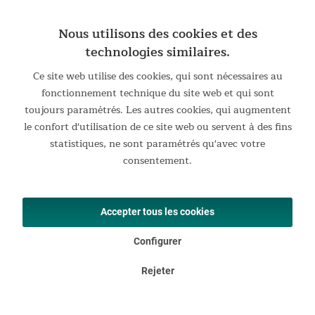
Le châssis en peint par poudrage supporte un poids
impressionnant allant jusqu'à 150 kg. Le Moonchair est donc
Nous utilisons des cookies et des
aussi idéal pour les personnes de grande taille et intéressant
technologies similaires.
pour les familles. Que ce soit pour lire le soir sur les genoux
Ce site web utilise des cookies, qui sont nécessaires au
ou pour jouer entre eux, il représente même une bonne
fonctionnement technique du site web et qui sont
option pour quelques jeunes enfants.
toujours paramétrés. Les autres cookies, qui augmentent
le confort d'utilisation de ce site web ou servent à des fins
statistiques, ne sont paramétrés qu'avec votre
consentement.
Accepter tous les cookies
Configurer
Rejeter