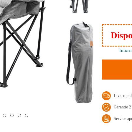
Dispo
Inform
Livr. rap
Garantie 2
Service ap