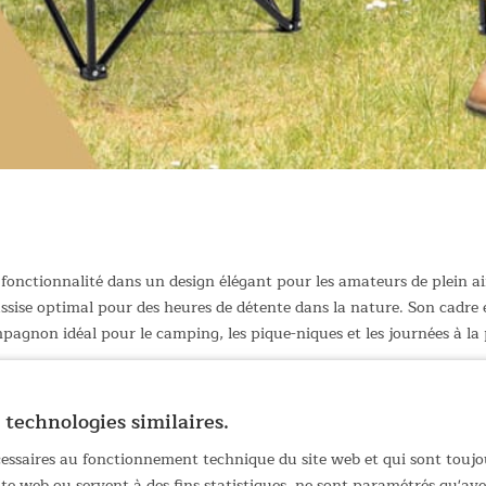
fonctionnalité dans un design élégant pour les amateurs de plein ai
assise optimal pour des heures de détente dans la nature. Son cadre 
agnon idéal pour le camping, les pique-niques et les journées à la 
e 7 cm d'épaisseur pour un confort d'assise optimal
t, charge maximale 180 kg
 technologies similaires.
avec surface douce au toucher et enduit PU
transport pratique
écessaires au fonctionnement technique du site web et qui sont toujo
plus de confort
site web ou servent à des fins statistiques, ne sont paramétrés qu'a