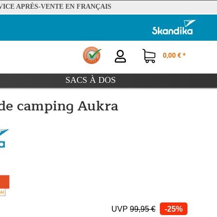
VICE APRÈS-VENTE EN FRANÇAIS
0,00 € *
SACS À DOS
 de camping Aukra
UVP
99,95 €
-25%