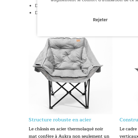
Design élégant gris chiné pour un look intemporel
Dimensions : 96 × 75 × 98 cm / Dimensions pliée : 1
Rejeter
Structure robuste en acier
Constru
Le châssis en acier thermolaqué noir
Le cadre
mat confère à Aukra non seulement un
verticau