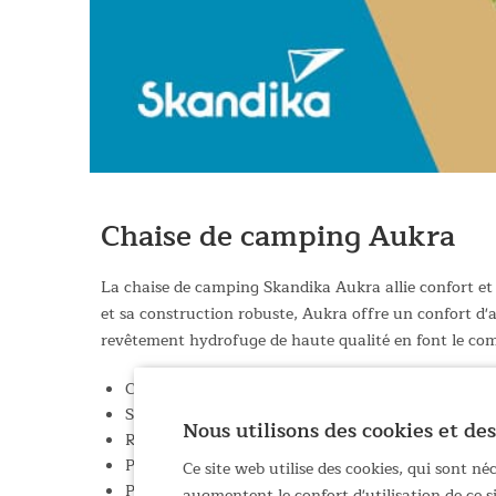
Chaise de camping Aukra
La chaise de camping Skandika Aukra allie confort et 
et sa construction robuste, Aukra offre un confort d'
revêtement hydrofuge de haute qualité en font le comp
Chaise de camping confortable avec rembourrage d
Structure en acier renforcé, thermolaqué noir ma
Nous utilisons des cookies et des
Revêtement en polyester mélangé haut de gamme 
Pliable et facile à transporter grâce à son sac de 
Ce site web utilise des cookies, qui sont n
Porte-bouteilles intégrés dans les accoudoirs pour 
augmentent le confort d'utilisation de ce 