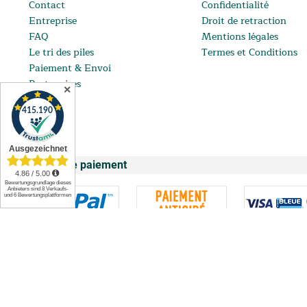
Contact
Confidentialité
Entreprise
Droit de retraction
FAQ
Mentions légales
Le tri des piles
Termes et Conditions
Paiement & Envoi
Partenaires
✕
Modes de paiement
** Le Paiement en 4X apparaît comme mode de paiem