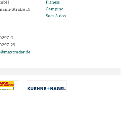
GmbH
Fitness
Camping
mann-Straße 19
Sacs à dos
10297-0
10297-29
e@maxtrader.de
 lorsque vous payez avec le Paiement en 4X PayPal.