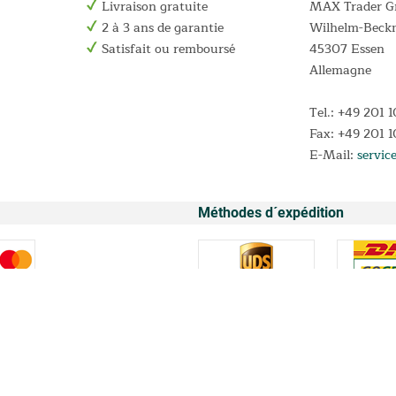
Livraison gratuite
MAX Trader 
2 à 3 ans de garantie
Wilhelm-Beck
Satisfait ou remboursé
45307 Essen
Allemagne
Tel.: +49 201 
Fax: +49 201 
E-Mail:
servic
Méthodes d´expédition
* Tous les prix sont indiqués TVA légale comprise.
ent pour les valeurs de panier éligibles comprises entre 30 EUR et 2 000 EUR