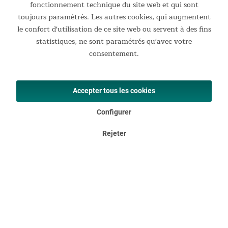
À l'intérieur du sac à dos, une pochette en filet plate permet
fonctionnement technique du site web et qui sont
de garder les objets importants à portée de main, tandis
toujours paramétrés. Les autres cookies, qui augmentent
qu'une petite poche zippée offre un rangement sécurisé pour
le confort d'utilisation de ce site web ou servent à des fins
les clés, la monnaie et autres petits trésors.
statistiques, ne sont paramétrés qu'avec votre
consentement.
Accepter tous les cookies
Configurer
Rejeter