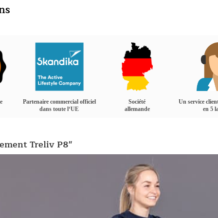
ins
e
Partenaire commercial officiel
Société
Un service clien
dans toute l‘UE
allemande
en 5 
tement Treliv P8"