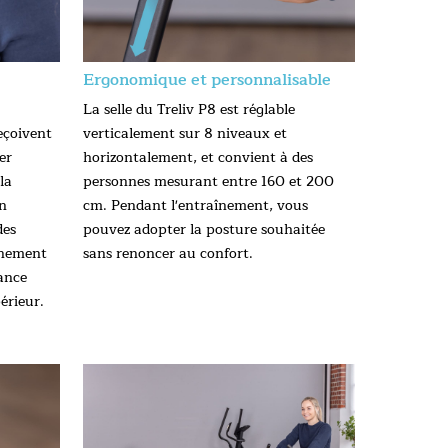
Ergonomique et personnalisable
La selle du Treliv P8 est réglable
eçoivent
verticalement sur 8 niveaux et
er
horizontalement, et convient à des
la
personnes mesurant entre 160 et 200
on
cm. Pendant l'entraînement, vous
des
pouvez adopter la posture souhaitée
înement
sans renoncer au confort.
éance
érieur.