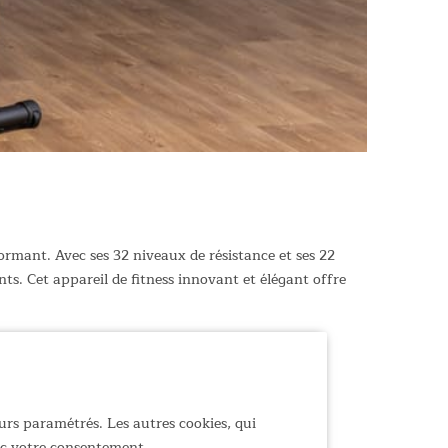
ormant. Avec ses 32 niveaux de résistance et ses 22
s. Cet appareil de fitness innovant et élégant offre
urs paramétrés. Les autres cookies, qui
 virtuels
vec votre consentement.