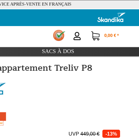
VICE APRÈS-VENTE EN FRANÇAIS
0,00 € *
SACS À DOS
appartement Treliv P8
UVP
449,00 €
-13%