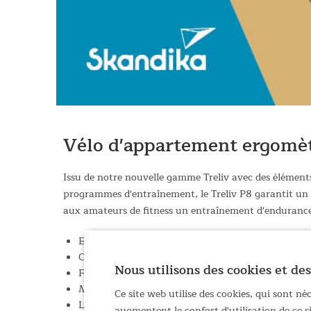
Vélo d'appartement ergomèt
Issu de notre nouvelle gamme Treliv avec des éléments
programmes d'entraînement, le Treliv P8 garantit un e
aux amateurs de fitness un entraînement d'endurance
Ergomètre puissant en fer robuste avec des élémen
Console avec écran LED pour afficher toutes les 
Nous utilisons des cookies et des
Frein magnétique avec 32 niveaux de résistance é
Mesure du pouls via des capteurs manuels ou une
Ce site web utilise des cookies, qui sont n
Les clients Skandika bénéficient de 30 jours d'accè
augmentent le confort d'utilisation de ce 