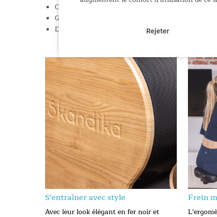
Construction stable pour les utilisateurs pesant 
Guidon à inclinaison réglable, selle réglable en ha
Dimensions (L × l × H) : 93 × 49 × 141 cm / Poids :
Rejeter
S'entraîner avec style
Frein m
Avec leur look élégant en fer noir et
L'ergomè