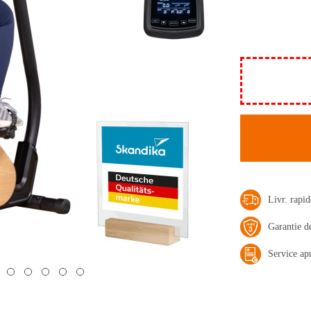
Livr. rap
Garantie d
Service ap