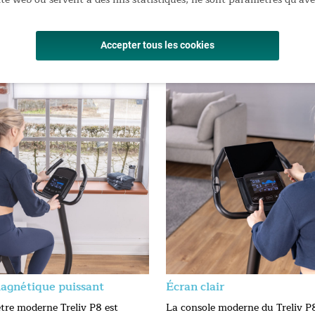
jusqu'à 120 kg et mesurant jusqu'à 200 cm
uteur et pédales antidérapantes
 26,5 kg / Dimensions emballé : 97 × 28 × 65 cm
Accepter tous les cookies
agnétique puissant
Écran clair
tre moderne Treliv P8 est
La console moderne du Treliv P8