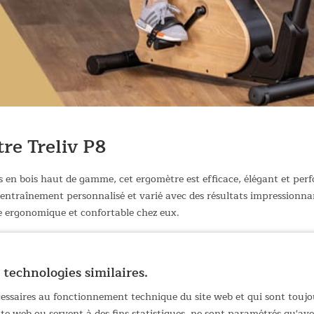
re Treliv P8
 en bois haut de gamme, cet ergomètre est efficace, élégant et perf
ntraînement personnalisé et varié avec des résultats impressionnant
 ergonomique et confortable chez eux.
ts en bois de haute qualité
données d'entraînement importantes
 technologies similaires.
lectrique et 22 programmes sélectionnables
 ceinture thoracique Bluetooth (vendue séparément)
écessaires au fonctionnement technique du site web et qui sont toujo
s gratuit à Kinomap pour plus de plaisir lors de leurs entraînements
site web ou servent à des fins statistiques, ne sont paramétrés qu'a