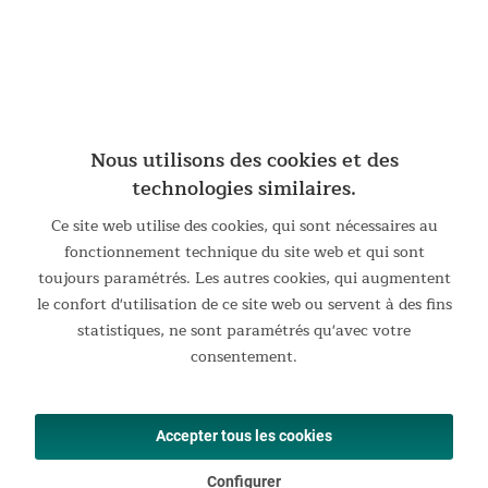
Nous utilisons des cookies et des
Stylé, stable et robuste
technologies similaires.
L'Office Bike a un design simple et est extrêmement stable.
Ce site web utilise des cookies, qui sont nécessaires au
Équipé de cinq roulettes, le vélo d'appartement peut être
fonctionnement technique du site web et qui sont
déplacé rapidement sans problème. Les freins d'arrêt sur trois
toujours paramétrés. Les autres cookies, qui augmentent
roulettes garantissent un entraînement en toute sécurité.
le confort d'utilisation de ce site web ou servent à des fins
L'appareil robuste peut supporter un poids de 150 kg.
statistiques, ne sont paramétrés qu'avec votre
consentement.
Accepter tous les cookies
Configurer