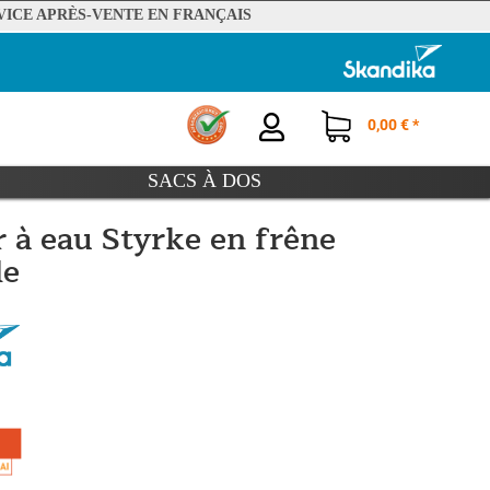
VICE APRÈS-VENTE EN FRANÇAIS
0,00 € *
SACS À DOS
 à eau Styrke en frêne
le