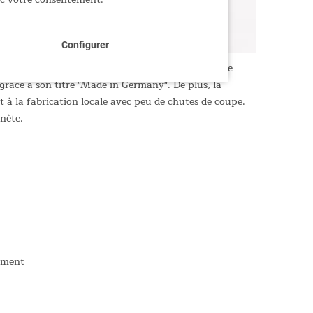
Configurer
égant à des exigences professionnelles en matière
grâce à son titre "Made in Germany". De plus, la
à la fabrication locale avec peu de chutes de coupe.
nète.
nement