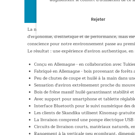
Rejeter
La nouvelle génération de notre rameur haut de gamme
d'ergonomie, d'esthétique et de performance, mais élè
conscience pour notre environnement passe au premier
Le résultat : une expérience d'aviron authentique, en
Conçu en Allemagne - en collaboration avec Tukie
Fabriqué en Allemagne - bois provenant de forêts 
Peu de chutes de coupe et huilé à la main dans un
Sensation d'aviron extrêmement proche du mouveme
Bois de frêne massif huilé garantissant stabilité et
Avec support pour smartphone et tablette réglabl
Interface Bluetooth pour le suivi numérique des d
Les clients de Skandika utilisent Kinomap gratuite
La livraison comprend une pompe électrique USB et
Circuits de livraison courts, matériaux naturels, e
Rangement à la verticale peu ecombrant, dimensio