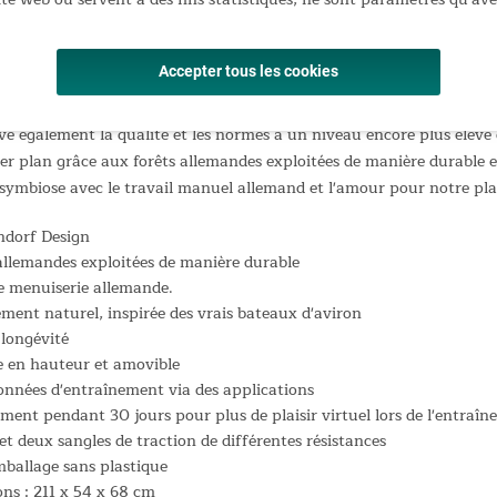
Accepter tous les cookies
 Styrke en frêne massif allie désormais non seulement un design él
ve également la qualité et les normes à un niveau encore plus élevé 
 plan grâce aux forêts allemandes exploitées de manière durable et 
 symbiose avec le travail manuel allemand et l'amour pour notre pla
ndorf Design
allemandes exploitées de manière durable
e menuiserie allemande.
nt naturel, inspirée des vrais bateaux d'aviron
 longévité
e en hauteur et amovible
onnées d'entraînement via des applications
ment pendant 30 jours pour plus de plaisir virtuel lors de l'entraî
 deux sangles de traction de différentes résistances
mballage sans plastique
ns : 211 x 54 x 68 cm