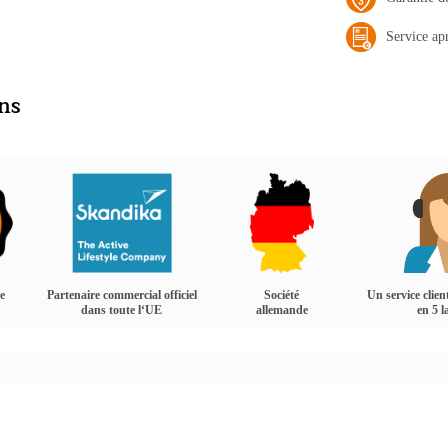
Service ap
ins
e
Partenaire commercial officiel
Société
Un service clien
dans toute l‘UE
allemande
en 5 