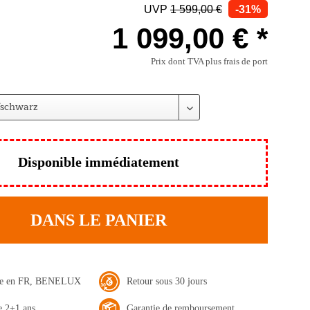
UVP
1 599,00 €
-31%
1 099,00 € *
Prix dont TVA
plus frais de port
Disponible immédiatement
DANS LE PANIER
ide en FR, BENELUX
Retour sous 30 jours
e 2+1 ans
Garantie de remboursement