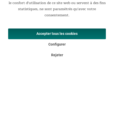
le confort d'utilisation de ce site web ou servent à des fins
4.14
New content loaded
statistiques, ne sont paramétrés qu'avec votre
consentement.
Basierend auf 14 Bewertungen
Suchen:
Accepter tous les cookies
Sortieren
Configurer
Produktbewertungen
Rejeter
Verified Customer
Markus Walden
Unfortunately it is not working...
Unfortunately it is not working with the Skandika Nytta 
water rowing machine.

The transmitter unit is a bit bulky