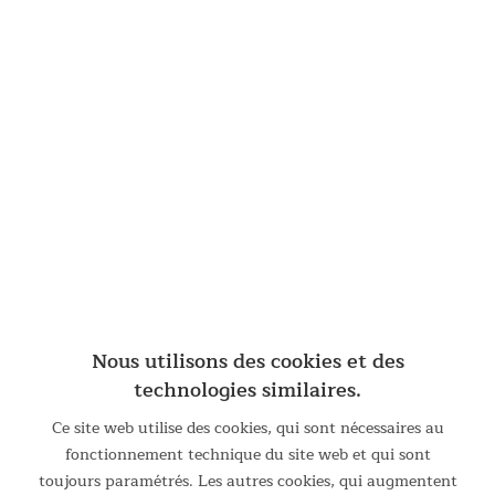
l'émetteur
Longueur du capteur : 6,3 cm
Largeur du capteur : 3,6 cm
Profondeur du capteur : 1,2 cm
Pile : 1x CR2032 (incluse dans la livraison)
Bande de fréquence : 5,3 KHz non codé
Portée : 100-150 cm
Produktsicherheit (Verantwortliche Person im EWR)
Herstellername: MAX Trader GmbH
Herstelleradresse: Wilhelm-Beckmann-Straße 19, 45307
Essen, DE
Nous utilisons des cookies et des
E-Mail-Adresse:
service@maxtrader.de
technologies similaires.
Ce site web utilise des cookies, qui sont nécessaires au
Produktbewertungen in unserem
fonctionnement technique du site web et qui sont
Onlineshop
toujours paramétrés. Les autres cookies, qui augmentent