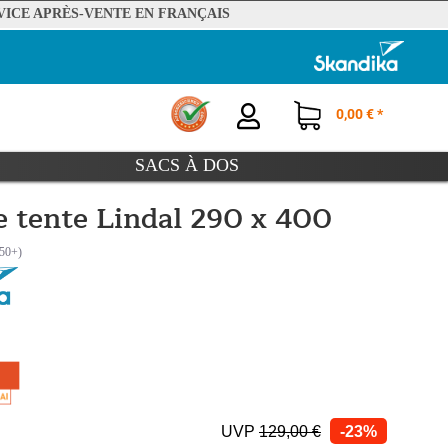
VICE APRÈS-VENTE EN FRANÇAIS
0,00 € *
SACS À DOS
e tente Lindal 290 x 400
UVP
129,00 €
-23%