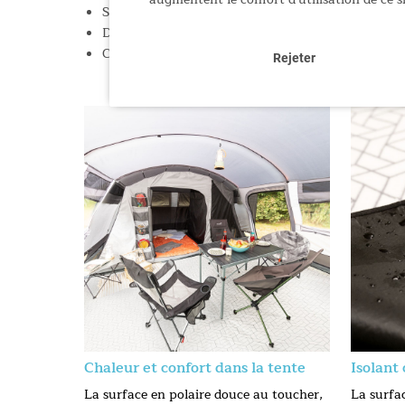
Sac de transport avec fermeture éclair pour le tra
Dimensions : 290 × 400 cm / Dimensions plié : 50 ×
Ce tapis est également disponible dans d'autres tai
Rejeter
Chaleur et confort dans la tente
Isolant 
La surface en polaire douce au toucher,
La surfa