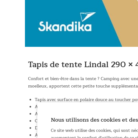
Tapis de tente Lindal 290 ×
Confort et bien-être dans la tente ? Camping avec une t
moelleux, apportent cette petite touche supplémentai
Tapis avec surface en polaire douce au toucher pou
Avec des découpes adaptées au séjour de la tente 
Avec un noyau isolant contre le froid et un dess
Nous utilisons des cookies et des
Confortable et chaud, même pour les amateurs de p
Design chic avec un motif géométrique discret en g
Ce site web utilise des cookies, qui sont n
Avec des bords soigneusement bordés et des coins 
augmentent le confort d'utilisation de ce 