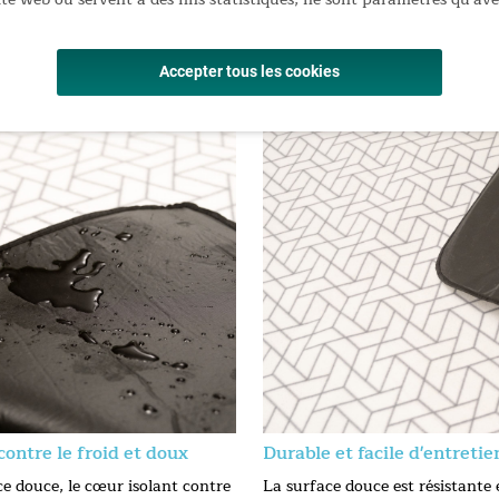
nsport et le rangement
 19 × 52 cm / Poids : 3,1 kg
lles
Accepter tous les cookies
contre le froid et doux
Durable et facile d'entretie
ce douce, le cœur isolant contre
La surface douce est résistante 