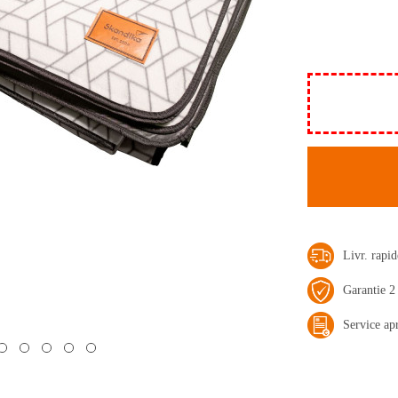
Livr. rap
Garantie 2
Service ap