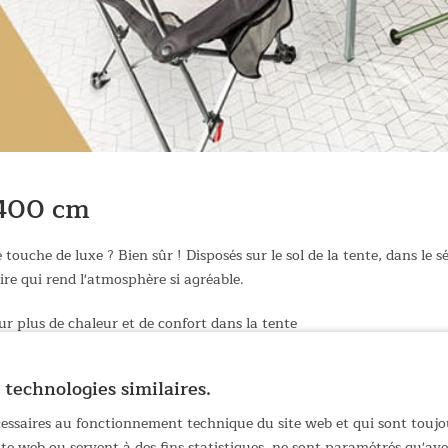
 400 cm
ouche de luxe ? Bien sûr ! Disposés sur le sol de la tente, dans le s
re qui rend l'atmosphère si agréable.
r plus de chaleur et de confort dans la tente
Skandika Hurricane 12
ous imperméable pour une protection optimale
 technologies similaires.
ieds nus et les petits enfants qui rampent
ris clair
écessaires au fonctionnement technique du site web et qui sont toujo
arrondis
site web ou servent à des fins statistiques, ne sont paramétrés qu'a