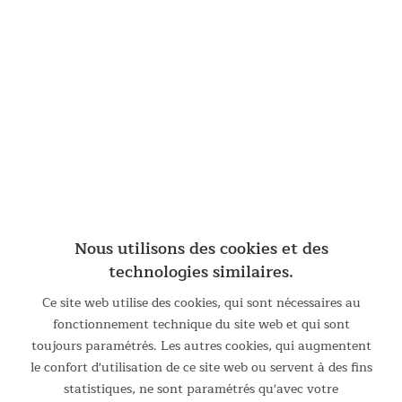
Côtés verticaux pour plus de confort
La désignation 3D fait référence au soutien uniforme jusque
dans les angles, sans affaissement gênant ! La couche de
mousse premium douce et respirante à l'intérieur offre un
confort maximal et les côtés verticaux permettent de plier
étroitement deux matelas directement côte à côte.
Nous utilisons des cookies et des
technologies similaires.
Ce site web utilise des cookies, qui sont nécessaires au
fonctionnement technique du site web et qui sont
toujours paramétrés. Les autres cookies, qui augmentent
le confort d'utilisation de ce site web ou servent à des fins
statistiques, ne sont paramétrés qu'avec votre