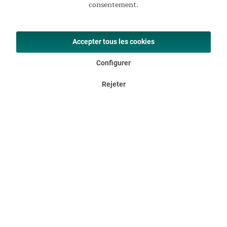
consentement.
Accepter tous les cookies
Configurer
Rejeter
Très apprécié comme lit d'appoint
Les tapis Easy 3D Premium ne sont pas seulement utilisables
en déplacement. Avec une hauteur de 10 cm, ils conviennent
aussi parfaitement comme lit d'appoint à la maison et volent
littéralement la vedette aux matelas de camping ou aux