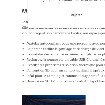
Matelas gonflable Easy 3D 
Rejeter
Le matelas pneumatique Easy 3D Premium Flex de Skan
allie une technologie de pointe à un confort de couc
son montage et son démontage faciles, son espace géné
Matelas autogonflant pour une personne avec po
La pompe facilite le gonflage et se charge de vid
Le matelas devient ainsi extrêmement plat et se p
Rechargez la pompe via un câble USB-C branché sur
Excellentes propriétés d'isolation thermique pou
Conception 3D pour un confort optimal jusqu'aux
Idéal pour le camping et comme lit d'appoint à l
Dimensions 200 × 85 × 12 cm / Poids 4,3 kg / Cha