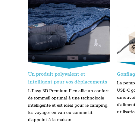
Un produit polyvalent et
Gonflag
intelligent pour vos déplacements
La pompe
USB-C go
L'Easy 3D Premium Flex allie un confort
sans avo
de sommeil optimal à une technologie
d'alimen
intelligente et est idéal pour le camping,
utilisati
les voyages en van ou comme lit
d'appoint à la maison.