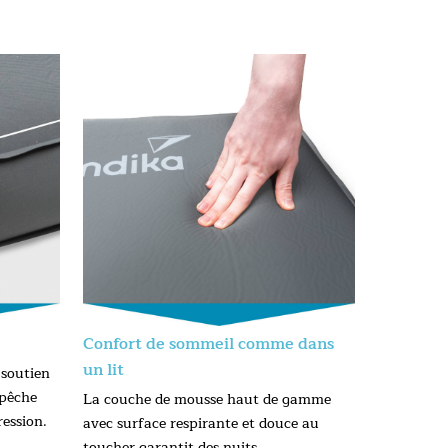
Confort de sommeil comme dans
un lit
 soutien
mpêche
La couche de mousse haut de gamme
ression.
avec surface respirante et douce au
toucher garantit des nuits