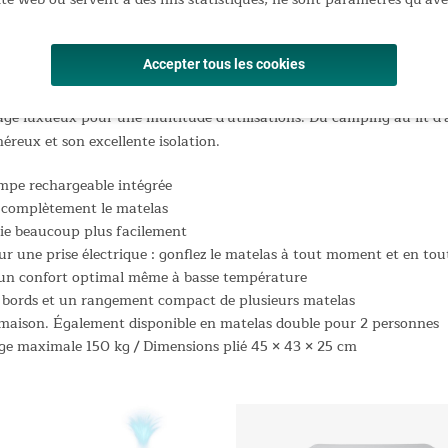
Premium Flex
Accepter tous les cookies
dika révolutionne l'expérience du sommeil en plein air grâce à s
hage luxueux pour une multitude d'utilisations. Du camping au lit 
reux et son excellente isolation.
mpe rechargeable intégrée
er complètement le matelas
lie beaucoup plus facilement
 une prise électrique : gonflez le matelas à tout moment et en tout
r un confort optimal même à basse température
 bords et un rangement compact de plusieurs matelas
a maison. Également disponible en matelas double pour 2 personnes
rge maximale 150 kg / Dimensions plié 45 × 43 × 25 cm