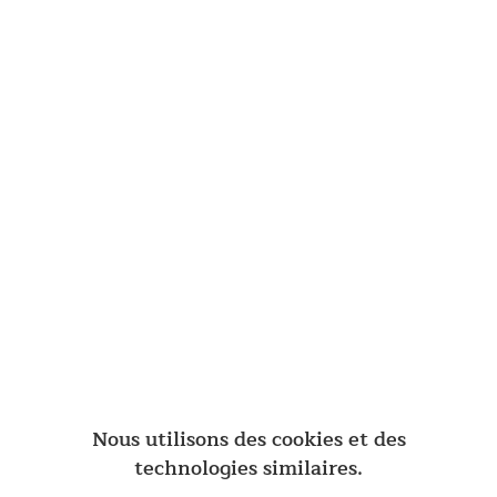
Points d'ancrage renforcés
Des œillets métalliques renforcés et des boucles en tissu tissé
aux quatre coins ainsi que sur les bords avant et arrière
permettent de nombreuses variantes de fixation et de
montage, avec ou sans tente.
Nous utilisons des cookies et des
technologies similaires.