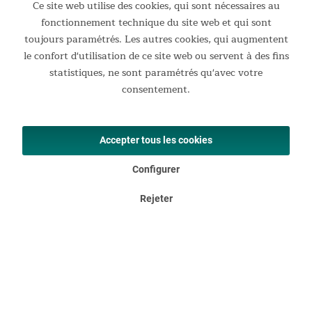
Ce site web utilise des cookies, qui sont nécessaires au
fonctionnement technique du site web et qui sont
toujours paramétrés. Les autres cookies, qui augmentent
le confort d'utilisation de ce site web ou servent à des fins
statistiques, ne sont paramétrés qu'avec votre
consentement.
Accepter tous les cookies
Multiples possibilités d'aménagement
Configurer
Le voile d'ombrage peut également être installé de différentes
manières sans tente, que ce soit à l'aide des tiges
Rejeter
télescopiques fournies, entre des arbres ou fixée à des
poteaux.